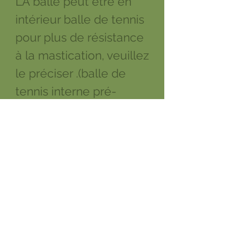
LA balle peut être en
intérieur balle de tennis
pour plus de résistance
à la mastication, veuillez
le préciser .(balle de
tennis interne pré-
percée afin qu'elle
puisse être donnée au
chien sans aucuns
risques). Pour les
moyens et gros chiens,
la taille de la balle est
identique (taille balle de