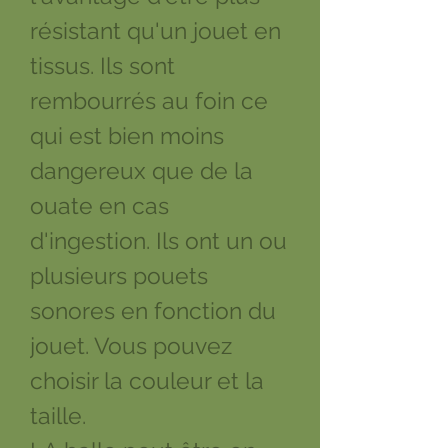
résistant qu'un jouet en
tissus. Ils sont
rembourrés au foin ce
qui est bien moins
dangereux que de la
ouate en cas
d'ingestion. Ils ont un ou
plusieurs pouets
sonores en fonction du
jouet. Vous pouvez
choisir la couleur et la
taille.