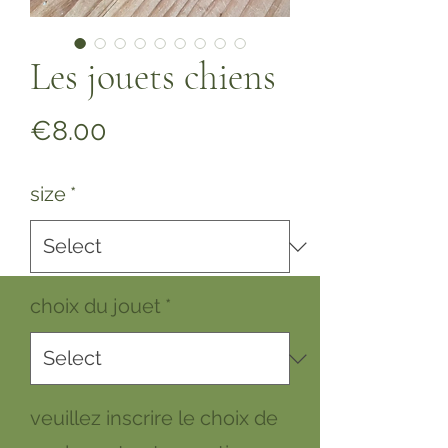
Les jouets chiens
Price
€8.00
size
*
choix du jouet
*
veuillez inscrire le choix de