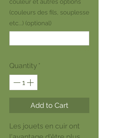
couleur et autres options
(couleurs des fils, souplesse
etc...) (optional)
0/500
Quantity
*
Add to Cart
Les jouets en cuir ont
l'avantage d'être plus