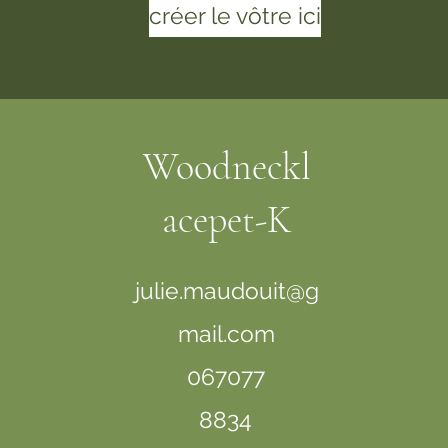
créer le vôtre ici
Woodneckl
acepet-K
julie.maudouit@g
mail.com
067077
8834