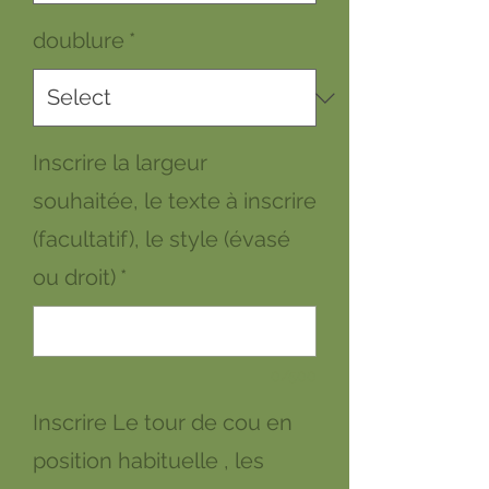
doublure
*
Inscrire la largeur
souhaitée, le texte à inscrire
(facultatif), le style (évasé
ou droit)
*
0/500
Inscrire Le tour de cou en
position habituelle , les