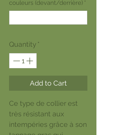
couleurs (devant/derrière)
*
0/500
Quantity
*
Add to Cart
Ce type de collier est
très résistant aux
intempéries grâce à son
tannage gras qui