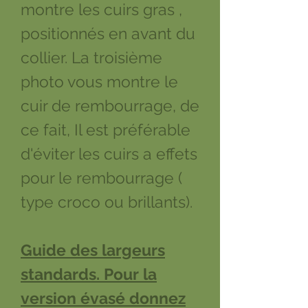
montre les cuirs gras ,
positionnés en avant du
collier. La troisième
photo vous montre le
cuir de rembourrage, de
ce fait, Il est préférable
d'éviter les cuirs a effets
pour le rembourrage (
type croco ou brillants).
Guide des largeurs
standards. Pour la
version évasé donnez