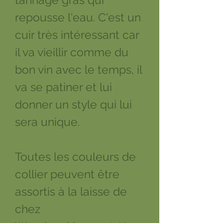
repousse l'eau. C'est un
cuir très intéressant car
il va vieillir comme du
bon vin avec le temps, il
va se patiner et lui
donner un style qui lui
sera unique.
Toutes les couleurs de
collier peuvent être
assortis à la laisse de
chez