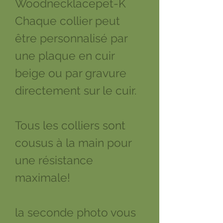
Woodnecklacepet-K
Chaque collier peut
être personnalisé par
une plaque en cuir
beige ou par gravure
directement sur le cuir.
Tous les colliers sont
cousus à la main pour
une résistance
maximale!
la seconde photo vous