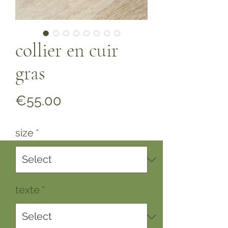
collier en cuir
gras
Price
€55.00
size
*
texte
*