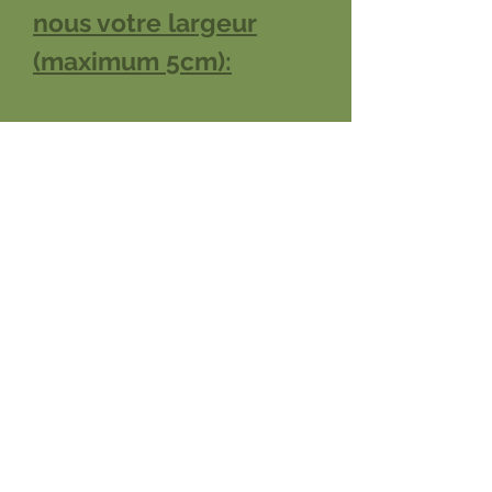
nous votre largeur
(maximum 5cm):
Taille
Largeur
18-24cm:
1 cm
25-32cm:
1.5 ou 2 cm
33-44cm:
2 ou 2.5 cm
45-55cm:
2.5 ou 3 cm