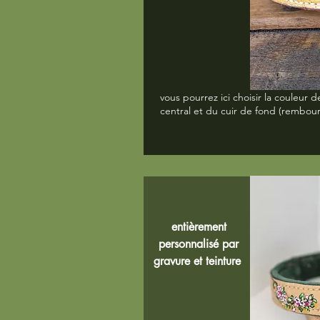
vous pourrez ici choisir la couleur 
central et du cuir de fond (rembour
entièrement
personnalisé par
gravure et teinture