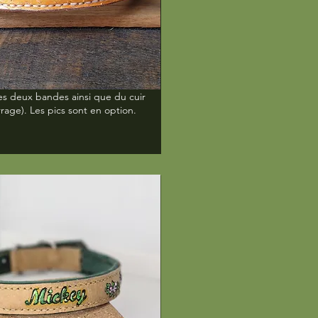
des deux bandes ainsi que du cuir
rage). Les pics sont en option.